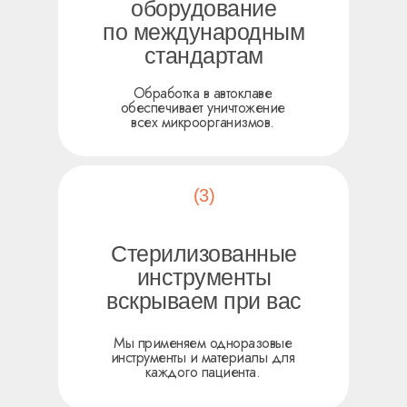
оборудование
по международным
стандартам
Обработка в автоклаве
НАВИГАЦИЯ
обеспечивает уничтожение
всех микроорганизмов.
Услуги
О клинике
Прайс
Акции
Врачи
Рекомендации
Кейсы
(3)
КОНТАКТЫ
+7 (495) 988-80-
Стерилизованные
37
инструменты
г. Москва, ул. Азовская, 15
вскрываем при вас
VKONTAKTE
TELEGRAM
WHATSAPP
Мы применяем одноразовые
инструменты и материалы для
каждого пациента.
Политика обработки персональных данных
Реквизиты