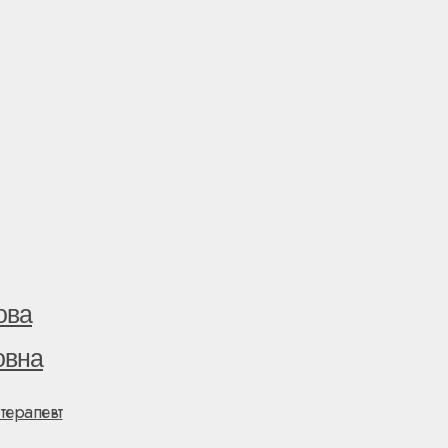
ова
овна
терапевт