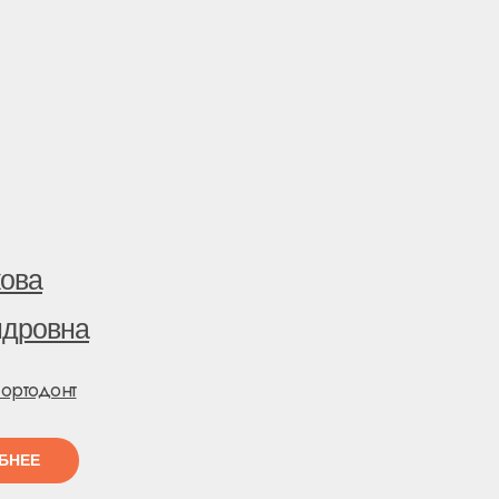
ова
ндровна
-ортодонт
БНЕЕ