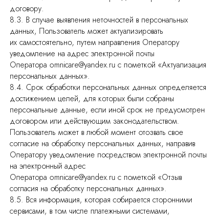
договору.
8.3. В случае выявления неточностей в персональных
данных, Пользователь может актуализировать
их самостоятельно, путем направления Оператору
уведомление на адрес электронной почты
Оператора omnicare@yandex.ru с пометкой «Актуализация
персональных данных».
8.4. Срок обработки персональных данных определяется
достижением целей, для которых были собраны
персональные данные, если иной срок не предусмотрен
НАВИГАЦИЯ
договором или действующим законодательством.
Услуги
О клинике
Пользователь может в любой момент отозвать свое
Прайс
Акции
согласие на обработку персональных данных, направив
Врачи
Рекомендации
Оператору уведомление посредством электронной почты
Кейсы
на электронный адрес
Оператора omnicare@yandex.ru с пометкой «Отзыв
КОНТАКТЫ
согласия на обработку персональных данных».
+7 (495) 988-80-
8.5. Вся информация, которая собирается сторонними
37
г. Москва, ул. Азовская, 15
сервисами, в том числе платежными системами,