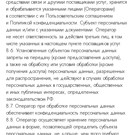
средствами связи и другими поставщиками услуг, хранится
и обрабатывается указанными лицами (Операторами)
VKONTAKTE
TELEGRAM
WHATSAPP
в соответствии с их Пользовательским соглашением
и Политикой конфиденциальности. Субъект персональных
данных и/или с указанными документами. Оператор
Политика обработки персональных данных
не несет ответственность за действия третьих лиц, в том
Реквизиты
Лицензия
числе указанных в настоящем пункте поставщиков услуг.
@ОМНИКЕР 2026. Все права защищены
8.6. Установленные субъектом персональных данных
запреты на передачу (кроме предоставления доступа),
а также на обработку или условия обработки (кроме
ОМНИКЕР
получения доступа) персональных данных, разрешенных
для распространения, не действуют в случаях обработки
персональных данных в государственных, общественных
и иных публичных интересах, определенных
законодательством РФ.
8.7. Оператор при обработке персональных данных
обеспечивает конфиденциальность персональных данных.
8.8. Оператор осуществляет хранение персональных
данных в форме, позволяющей определить субъекта
персональных данных, не дольше, чем этого требуют