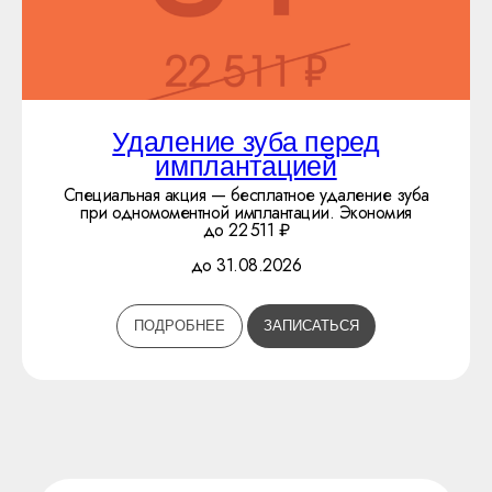
НАВИГАЦИЯ
Услуги
О клинике
Прайс
Акции
Удаление зуба перед
Врачи
Рекомендации
имплантацией
Кейсы
Специальная акция — бесплатное удаление зуба
КОНТАКТЫ
при одномоментной имплантации. Экономия
до 22 511 ₽
+7 (495) 988-80-
37
до 31.08.2026
г. Москва, ул. Азовская, 15
ПОДРОБНЕЕ
ЗАПИСАТЬСЯ
VKONTAKTE
TELEGRAM
WHATSAPP
Политика обработки персональных данных
Реквизиты
Лицензия
@ОМНИКЕР 2026. Все права защищены