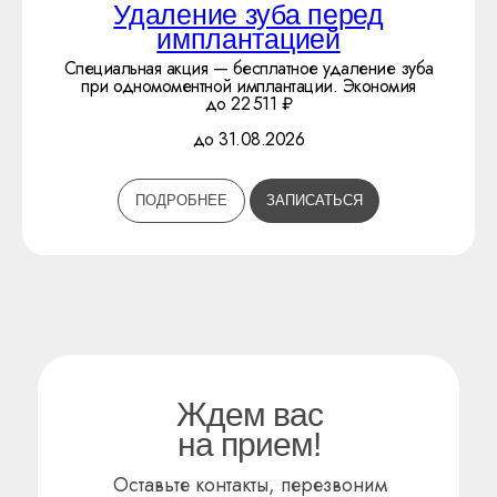
Удаление зуба перед
Прайс
Акции
имплантацией
Врачи
Рекомендации
Специальная акция — бесплатное удаление зуба
Кейсы
при одномоментной имплантации. Экономия
до 22 511 ₽
КОНТАКТЫ
до 31.08.2026
+7 (495) 988-80-
37
г. Москва, ул. Азовская, 15
ПОДРОБНЕЕ
ЗАПИСАТЬСЯ
VKONTAKTE
TELEGRAM
WHATSAPP
Политика обработки персональных данных
Реквизиты
Лицензия
@ОМНИКЕР 2026. Все права защищены
Ждем вас
на прием!
ОМНИКЕР
Оставьте контакты, перезвоним